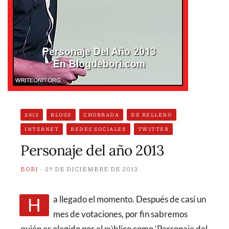
2013
BLOGS
CHORRADA
DE RELLENO
INTERNET
REDES SOCIALES
TWITTER
Personaje del año 2013
BORI
27 DE DICIEMBRE DE 2013
Ha llegado el momento. Después de casi un
mes de votaciones, por fin sabremos
quién es elegido por el público como ‘Personaje del