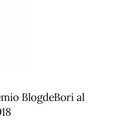
emio BlogdeBori al
018