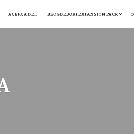
ACERCA DE…
BLOGDEBORI EXPANSION PACK
C
JUEGOS DE BORI
EL TXOKO DE BORI
SALA B
POLÍGONO DEL MARKETING
A
2016, EL PEOR BLOG DE VIDEOJUEGOS 