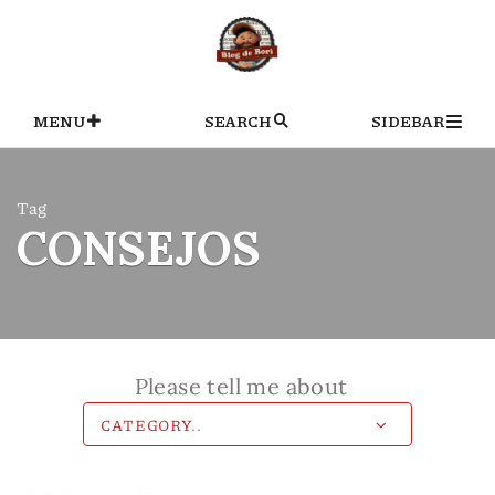
Skip
to
content
MENU
SEARCH
SIDEBAR
Tag
CONSEJOS
Please tell me about