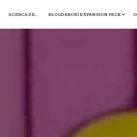
ACERCA DE…
BLOGDEBORI EXPANSION PACK
C
JUEGOS DE BORI
EL TXOKO DE BORI
SALA B
POLÍGONO DEL MARKETING
2016, EL PEOR BLOG DE VIDEOJUEGOS 