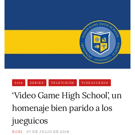
2018
SERIES
TELEVISIÓN
VIDEOJUEGOS
‘Video Game High School’, un
homenaje bien parido a los
jueguicos
BORI
27 DE JULIO DE 2018