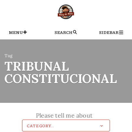
Skip
to
content
MENU
SEARCH
SIDEBAR
Tag
TRIBUNAL
CONSTITUCIONAL
Please tell me about