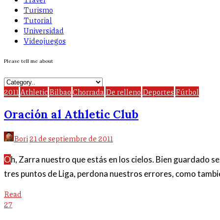
Turismo
Tutorial
Universidad
Videojuegos
Please tell me about
2011
Athletic
Bilbao
Chorrada
De relleno
Deportes
Fútbol
Oración al Athletic Club
Bori
21 de septiembre de 2011
Oh, Zarra nuestro que estás en los cielos. Bien guardado sea tu nombre, vengan a nosotros tus goles. Hagasé tu voluntad así en las gradas, como en el césped. Danos hoy nuestros
tres puntos de Liga, perdona nuestros errores, como tambié
Read
27