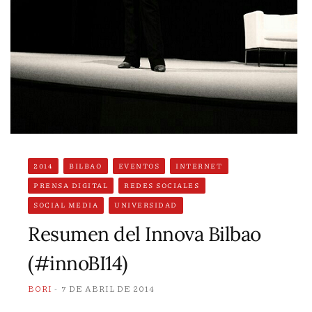
2014
BILBAO
EVENTOS
INTERNET
PRENSA DIGITAL
REDES SOCIALES
SOCIAL MEDIA
UNIVERSIDAD
Resumen del Innova Bilbao
(#innoBI14)
BORI
7 DE ABRIL DE 2014