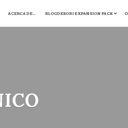
ACERCA DE…
BLOGDEBORI EXPANSION PACK
C
JUEGOS DE BORI
EL TXOKO DE BORI
SALA B
POLÍGONO DEL MARKETING
2016, EL PEOR BLOG DE VIDEOJUEGOS 
NICO