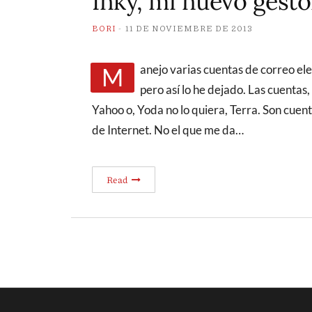
Inky, mi nuevo gesto
BORI
11 DE NOVIEMBRE DE 2013
Manejo varias cuentas de correo electrónico. Sé que fue un error desde el principio,
pero así lo he dejado. Las cuentas,
Yahoo o, Yoda no lo quiera, Terra. Son cuen
de Internet. No el que me da…
Read