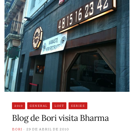
2010
GENERAL
LOST
SERIES
Blog de Bori visita Bharma
BORI
29 DE ABRIL DE 2010