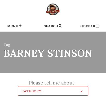
Skip
to
content
MENU
SEARCH
SIDEBAR
Tag
BARNEY STINSON
Please tell me about