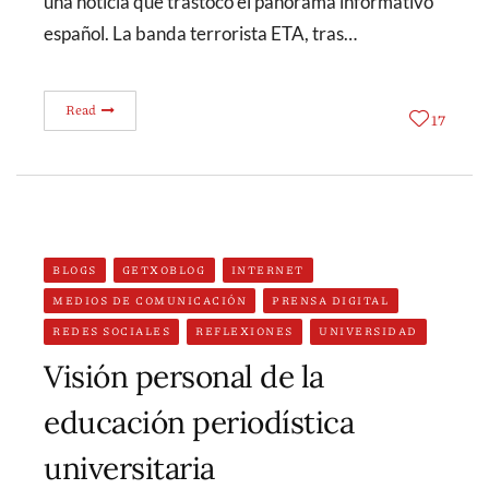
una noticia que trastocó el panorama informativo
español. La banda terrorista ETA, tras…
Read
17
BLOGS
GETXOBLOG
INTERNET
MEDIOS DE COMUNICACIÓN
PRENSA DIGITAL
REDES SOCIALES
REFLEXIONES
UNIVERSIDAD
Visión personal de la
educación periodística
universitaria