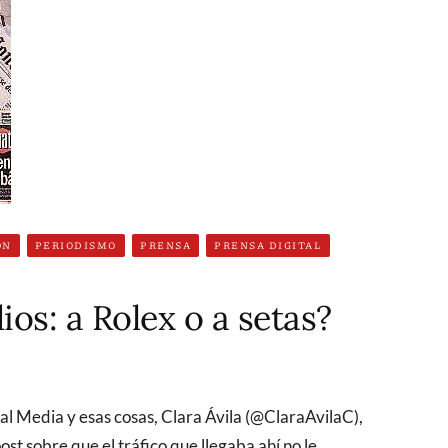
ÓN
PERIODISMO
PRENSA
PRENSA DIGITAL
ios: a Rolex o a setas?
ost sobre que el tráfico que llegaba ahí no le