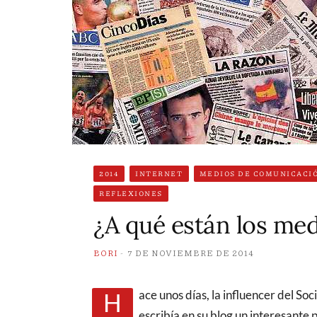
2014
INTERNET
MEDIOS DE COMUNICACI
REFLEXIONES
¿A qué están los med
BORI
7 DE NOVIEMBRE DE 2014
Hace unos días, la influencer del Social Media y esas cosas, Clara Ávila (@ClaraAvilaC),
escribía en su blog un interesante p