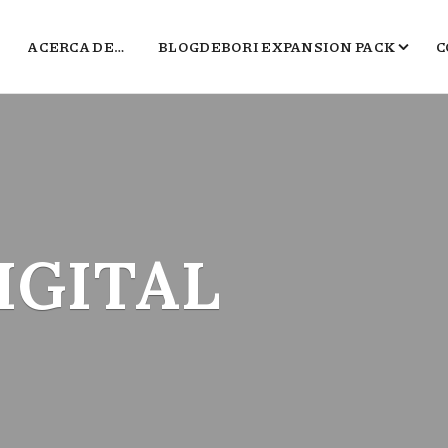
ACERCA DE…
BLOGDEBORI EXPANSION PACK
C
JUEGOS DE BORI
EL TXOKO DE BORI
SALA B
POLÍGONO DEL MARKETING
IGITAL
2016, EL PEOR BLOG DE VIDEOJUEGOS 