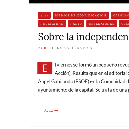
2015
MEDIOS DE COMUNICACIÓN
OPINIÓ
PUBLICIDAD
RADIO
REFLEXIONES
TEL
Sobre la independen
BORI
13 DE ABRIL DE 2015
El viernes se formó un pequeño revuelo a cuenta del nuevo medio CTXT (Contexto y
Acción). Resulta que en el editorial
Ángel Gabilondo (PSOE) en la Comunidad 
ayuntamiento de la capital. Se trata de un
Read