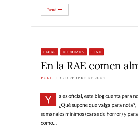
Read
BLOGS
CHORRADA
CINE
En la RAE comen al
BORI
1 DE OCTUBRE DE 2008
Ya es oficial, este blog cuenta para nota. Esa es en resumidas cuentas la noticia del día.
¿Qué supone que valga para nota?,
semanales mínimos (caras de horror) y para
como…