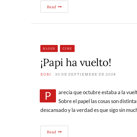
Read
BLOGS
CINE
¡Papi ha vuelto!
BORI
30 DE SEPTIEMBRE DE 2008
Parecía que octubre estaba a la vuelta de la esquina y se me ha hecho un poco largo.
Sobre el papel las cosas son distin
descansado y la verdad es que sigo sin much
Read