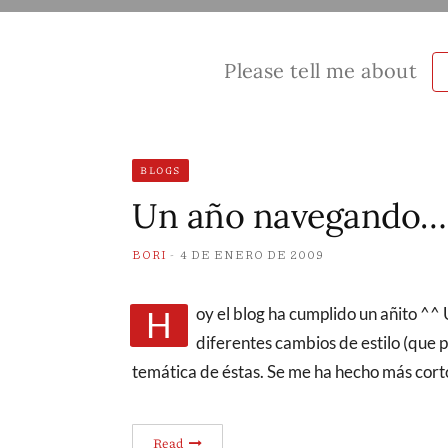
Please tell me about
BLOGS
Un año navegando…
BORI
4 DE ENERO DE 2009
Hoy el blog ha cumplido un añito ^^ Un año en el que ha pasado de todo desde los
diferentes cambios de estilo (que p
temática de éstas. Se me ha hecho más cort
Read