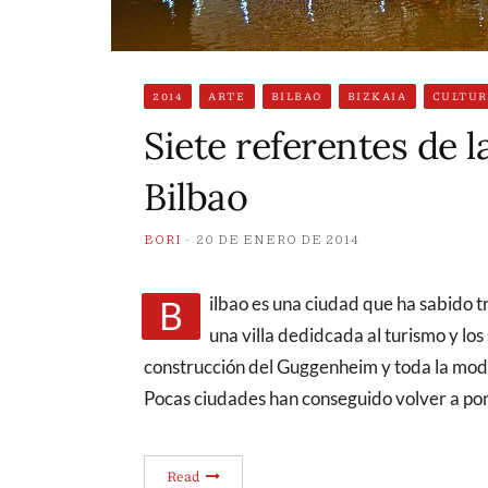
2014
ARTE
BILBAO
BIZKAIA
CULTUR
Siete referentes de 
Bilbao
BORI
20 DE ENERO DE 2014
Bilbao es una ciudad que ha sabido transformarse desde una vetusta urbe industrial a
una villa dedidcada al turismo y los 
construcción del Guggenheim y toda la modif
Pocas ciudades han conseguido volver a po
Read