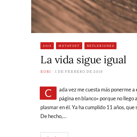
2019
METAPOST
REFLEXIONES
La vida sigue igual
BORI
1 DE FEBRERO DE 2019
Cada vez me cuesta más ponerme a escribir en el blog. No lo llamaría «síndrome de la
página en blanco» porque no llego a 
plasmar en él. Ya ha cumplido 11 años, que 
De hecho,…