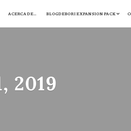
ACERCA DE…
BLOGDEBORI EXPANSION PACK
C
JUEGOS DE BORI
EL TXOKO DE BORI
SALA B
POLÍGONO DEL MARKETING
, 2019
2016, EL PEOR BLOG DE VIDEOJUEGOS 