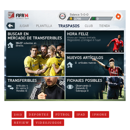
2013
DEPORTES
FÚTBOL
IPAD
IPHONE
REVIEW
VIDEOJUEGOS