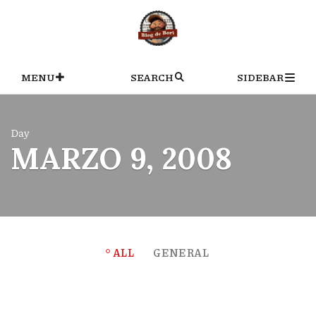
Skip
to
content
MENU
SEARCH
SIDEBAR
Day
MARZO 9, 2008
ALL
GENERAL