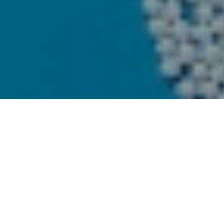
En Getxo, sobre estas fechas suelen realizar algún tipo de
acto para atraer visitantes que se dejen algo de dinero en
los comercios del pueblo. Recuerdo esos años en los que
solían organizar un mercado medieval. La feria del
medievo no debió de salir como les gustaría porque poco
a poco fue desapareciendo y ya no se celebra.
Curiosamente esa baja fue sustituida por un festival