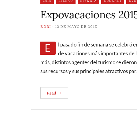
2015
BILBAO
BIZKAIA
EUSKADI
EVE
Expovacaciones 201
BORI
13 DE MAYO DE 2015
El pasado fin de semana se celebró en el Bilbao Exhibition Center (BEC) una de las ferias
de vacaciones más importantes de l
más, distintos agentes del turismo se diero
sus recursos y sus principales atractivos pa
Read