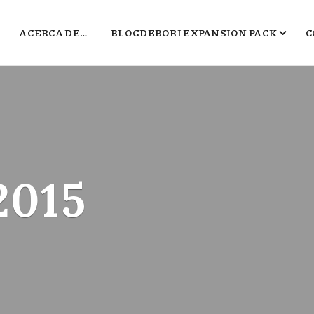
ACERCA DE…
BLOGDEBORI EXPANSION PACK
C
JUEGOS DE BORI
EL TXOKO DE BORI
SALA B
POLÍGONO DEL MARKETING
2015
2016, EL PEOR BLOG DE VIDEOJUEGOS 