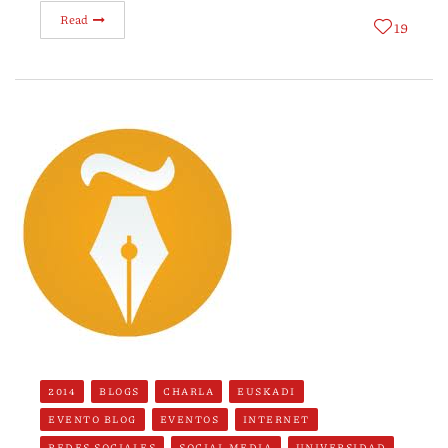
Read
19
2014
BLOGS
CHARLA
EUSKADI
EVENTO BLOG
EVENTOS
INTERNET
REDES SOCIALES
SOCIAL MEDIA
UNIVERSIDAD