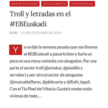
REDES SOCIALES
SOCIAL MEDIA
UNIVERSIDAD
Troll y letradas en el
#EBEuskadi
BORI
27 DE OCTUBRE DE 2014
Ya os dije la semana pasada que nos íbamos
al #EBEuskadi a pasarlo bien y liarla un
poco en una mesa redonda con abogadas. Por una
parte el sector troll (@eztabai, @pixelillo y
servidor) y por otro el sector de abogadas
(@maivaldeflores, @pblimarta y @Ruth_legal).
Con el Tío Píxel del Vitoria-Gazteiz moderando
vivimos de todo.…