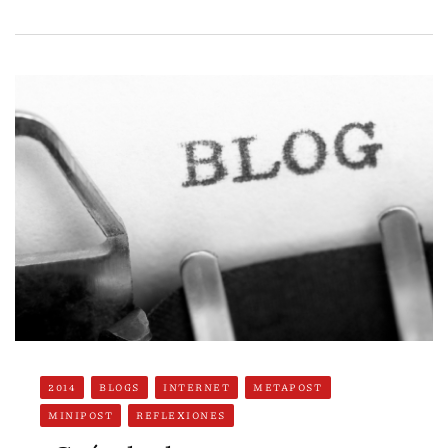
2014
BLOGS
INTERNET
METAPOST
MINIPOST
REFLEXIONES