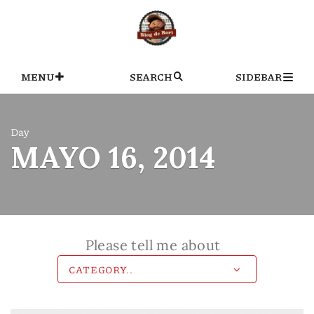
Skip
to
content
MENU
SEARCH
SIDEBAR
Day
MAYO 16, 2014
Please tell me about