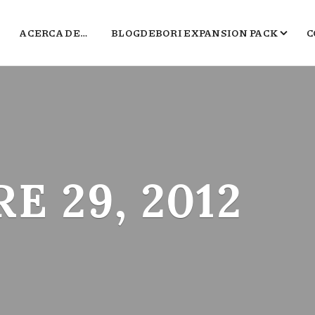
ACERCA DE…
BLOGDEBORI EXPANSION PACK
C
JUEGOS DE BORI
EL TXOKO DE BORI
SALA B
POLÍGONO DEL MARKETING
 29, 2012
2016, EL PEOR BLOG DE VIDEOJUEGOS 