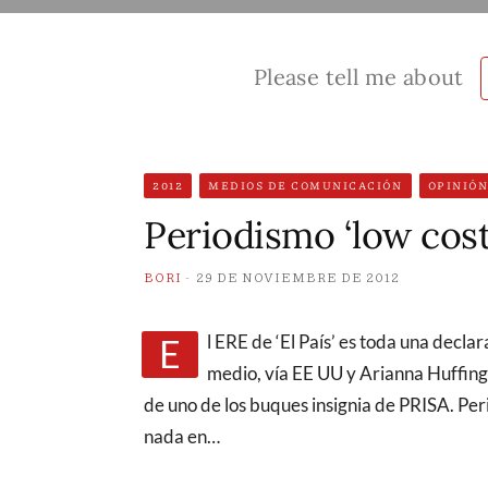
Please tell me about
2012
MEDIOS DE COMUNICACIÓN
OPINIÓ
Periodismo ‘low cost
BORI
29 DE NOVIEMBRE DE 2012
El ERE de ‘El País’ es toda una declaración de intenciones de Cebrián. Monta un nuevo
medio, vía EE UU y Arianna Huffingt
de uno de los buques insignia de PRISA. Pe
nada en…