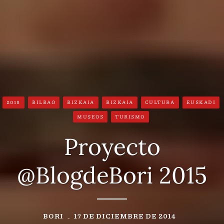
2015
BILBAO
BIZKAIA
BIZKAIA
CULTURA
EUSKADI
MUSEOS
TURISMO
Proyecto
@BlogdeBori 2015
BORI
17 DE DICIEMBRE DE 2014