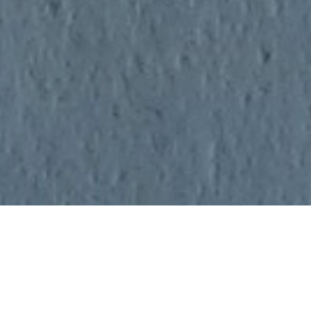
Leioa
es un municipio de paso. No un antiguo cruce de
caminos donde se juntaban los distintos peregrinos a
descansar y tomar fuerzas. Un municipio de paso más al
estilo de los años 60, cuando todavía no había grandes