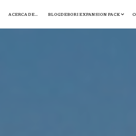
ACERCA DE…
BLOGDEBORI EXPANSION PACK
C
JUEGOS DE BORI
EL TXOKO DE BORI
SALA B
POLÍGONO DEL MARKETING
2016, EL PEOR BLOG DE VIDEOJUEGOS 