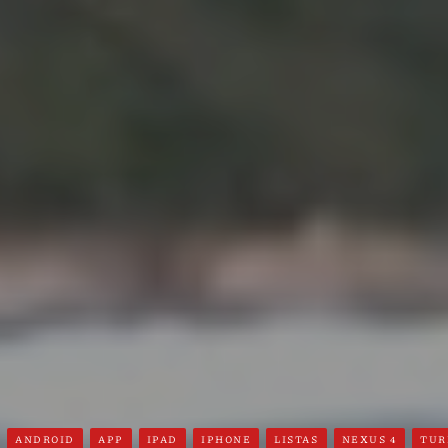
ANDROID
APP
IPAD
IPHONE
LISTAS
NEXUS 4
TUR