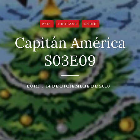
2016
PODCAST
RADIO
Capitán América
S03E09
BORI
14 DE DICIEMBRE DE 2016